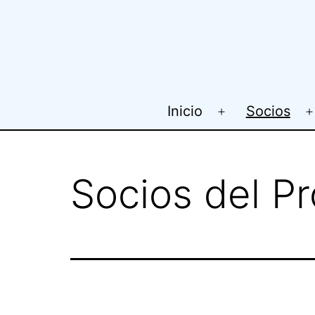
Skip
to
content
Inicio
Socios
Open
menu
Socios del P