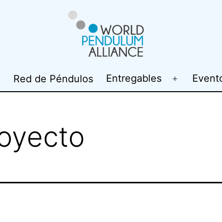
WP@elab
Entregables
Event
Red de Péndulos
Open
Open
menu
menu
royecto