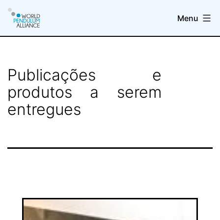
Skip
Menu
to
content
WP@elab
Publicações e
produtos a serem
entregues