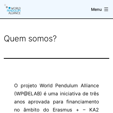
Skip
Menu
to
content
WP@elab
Quem somos?
O projeto World Pendulum Alliance
(WP@ELAB) é uma iniciativa de três
anos aprovada para financiamento
no âmbito do Erasmus + – KA2